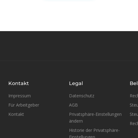
Kontakt
Legal
Bel
Impressum
Datenschutz
Rec
Für Arbeitgeber
AGB
Steu
Kontakt
Privatsphäre-Einstellungen
Steu
ändern
Rech
Historie der Privatsphäre-
Einstellungen