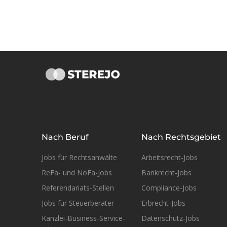
Nach Beruf
Nach Rechtsgebiet
Jobs für Rechtsanwälte
Arbeitsrecht-Jobs
ReFa- und NoFa-Jobs
Bankrecht-Jobs
Referendariats-Stellen
Compliance-Jobs
Jobs für Steuerberater
Erbrecht-Jobs
Kanzlei-Business-Service-
Datenschutz-Jobs