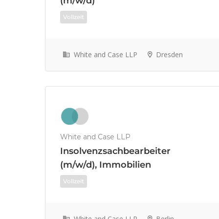
(m/w/d)
Vollzeit
White and Case LLP
Dresden
White and Case LLP
Insolvenzsachbearbeiter
(m/w/d), Immobilien
Vollzeit
White and Case LLP
Berlin